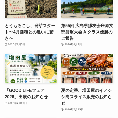
とうもろこし、発芽スター
第55回 広島県猟友会庄原支
ト〜4月播種との違いに驚
部射撃大会 A クラス優勝の
き〜
ご報告
2026年8月5日
2026年8月2日
「GOOD LIFEフェア
夏の定番、増田屋のイノシ
2026」出展のお知らせ
シ肉スライス販売のお知ら
せ
2026年7月27日
2026年7月25日